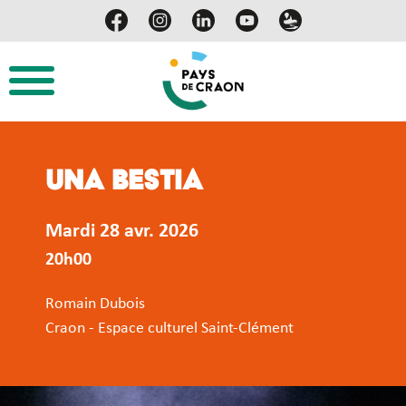
Una Bestia
Mardi 28 avr. 2026
20h00
Romain Dubois
Craon - Espace culturel Saint-Clément