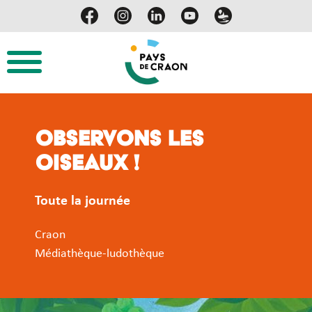
Observons les
oiseaux !
Toute la journée
Craon
Médiathèque-ludothèque