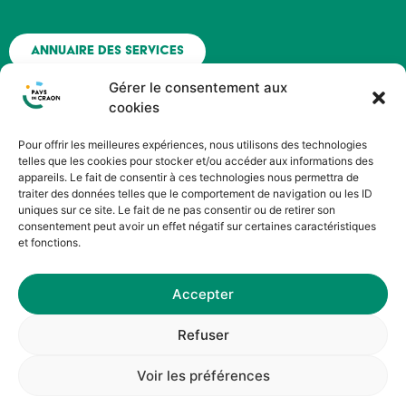
Annuaire des services
Gérer le consentement aux
Nous contacter
cookies
Pour offrir les meilleures expériences, nous utilisons des technologies
Espace agent - Octime
telles que les cookies pour stocker et/ou accéder aux informations des
appareils. Le fait de consentir à ces technologies nous permettra de
traiter des données telles que le comportement de navigation ou les ID
Suivez nous !
uniques sur ce site. Le fait de ne pas consentir ou de retirer son
consentement peut avoir un effet négatif sur certaines caractéristiques
et fonctions.
Accepter
©HOPOP’UP DESIGN
Refuser
Service Communication du Pays de Craon
Voir les préférences