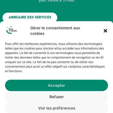
puis 14h00 à 17h00
Annuaire des services
Gérer le consentement aux
Nous contacter
cookies
Pour offrir les meilleures expériences, nous utilisons des technologies
Espace agent - Octime
telles que les cookies pour stocker et/ou accéder aux informations des
appareils. Le fait de consentir à ces technologies nous permettra de
traiter des données telles que le comportement de navigation ou les ID
Suivez nous !
uniques sur ce site. Le fait de ne pas consentir ou de retirer son
consentement peut avoir un effet négatif sur certaines caractéristiques
et fonctions.
Accepter
©HOPOP’UP DESIGN
Refuser
Service Communication du Pays de Craon
Voir les préférences