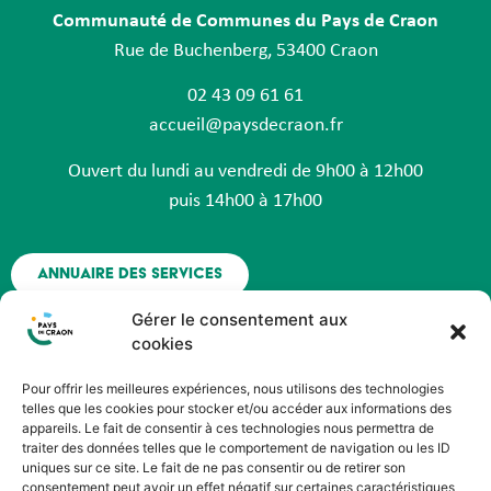
Communauté de Communes du Pays de Craon
Rue de Buchenberg, 53400 Craon
02 43 09 61 61
accueil@paysdecraon.fr
Ouvert du lundi au vendredi de 9h00 à 12h00
puis 14h00 à 17h00
Annuaire des services
Gérer le consentement aux
Nous contacter
cookies
Pour offrir les meilleures expériences, nous utilisons des technologies
Espace agent - Octime
telles que les cookies pour stocker et/ou accéder aux informations des
appareils. Le fait de consentir à ces technologies nous permettra de
traiter des données telles que le comportement de navigation ou les ID
Suivez nous !
uniques sur ce site. Le fait de ne pas consentir ou de retirer son
consentement peut avoir un effet négatif sur certaines caractéristiques