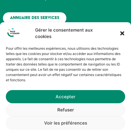
Annuaire des services
Gérer le consentement aux
Nous contacter
cookies
Pour offrir les meilleures expériences, nous utilisons des technologies
Espace agent - Octime
telles que les cookies pour stocker et/ou accéder aux informations des
appareils. Le fait de consentir à ces technologies nous permettra de
traiter des données telles que le comportement de navigation ou les ID
Suivez nous !
uniques sur ce site. Le fait de ne pas consentir ou de retirer son
consentement peut avoir un effet négatif sur certaines caractéristiques
et fonctions.
Accepter
©HOPOP’UP DESIGN
Refuser
Service Communication du Pays de Craon
Voir les préférences