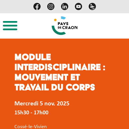
Module
interdisciplinaire :
Mouvement et
travail du corps
Mercredi 5 nov. 2025
15h30 - 17h00
Cossé-le-Vivien