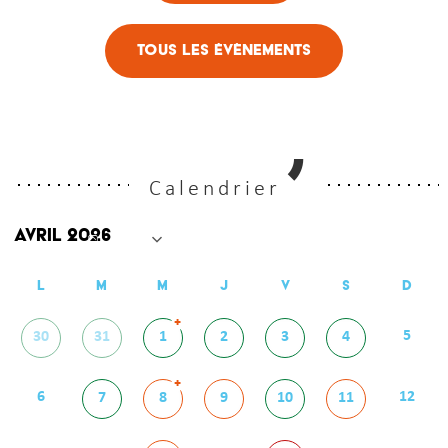
Tous les évènements
Calendrier
L
M
M
J
V
S
D
+
5
30
31
1
2
3
4
+
6
12
7
8
9
10
11