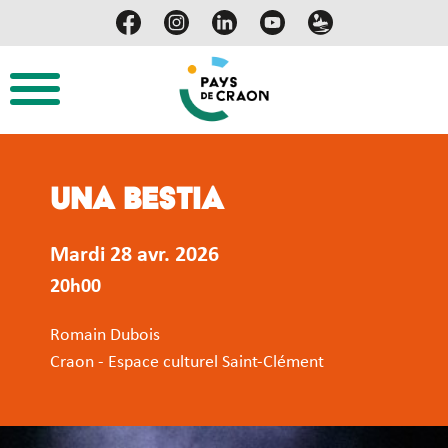
Una Bestia
Mardi 28 avr. 2026
20h00
Romain Dubois
Craon - Espace culturel Saint-Clément