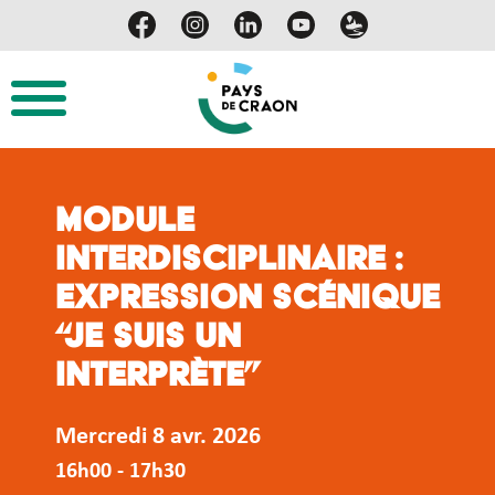
Module
interdisciplinaire :
Expression Scénique
“je suis un
interprète”
Mercredi 8 avr. 2026
16h00 - 17h30