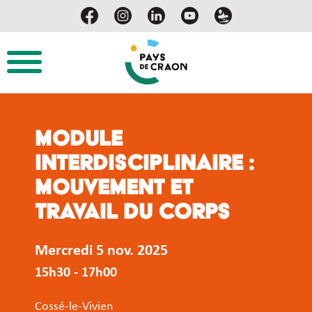
Module
interdisciplinaire :
Mouvement et
travail du corps
Mercredi 5 nov. 2025
15h30 - 17h00
Cossé-le-Vivien