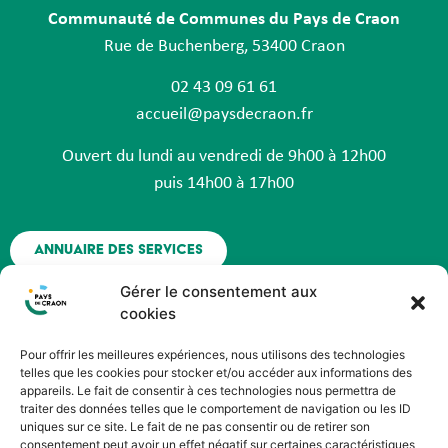
Communauté de Communes du Pays de Craon
Rue de Buchenberg, 53400 Craon
02 43 09 61 61
accueil@paysdecraon.fr
Ouvert du lundi au vendredi de 9h00 à 12h00
puis 14h00 à 17h00
Annuaire des services
Gérer le consentement aux
Nous contacter
cookies
Pour offrir les meilleures expériences, nous utilisons des technologies
Espace agent - Octime
telles que les cookies pour stocker et/ou accéder aux informations des
appareils. Le fait de consentir à ces technologies nous permettra de
traiter des données telles que le comportement de navigation ou les ID
Suivez nous !
uniques sur ce site. Le fait de ne pas consentir ou de retirer son
consentement peut avoir un effet négatif sur certaines caractéristiques