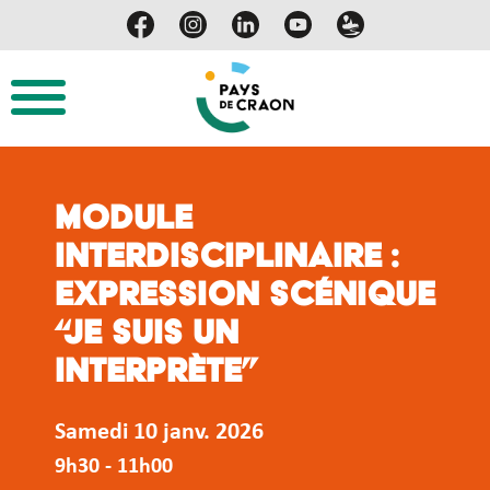
Module
interdisciplinaire :
Expression Scénique
“je suis un
interprète”
Samedi 10 janv. 2026
9h30 - 11h00