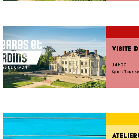
VISITE 
14h00
Sport Touris
ATELIER