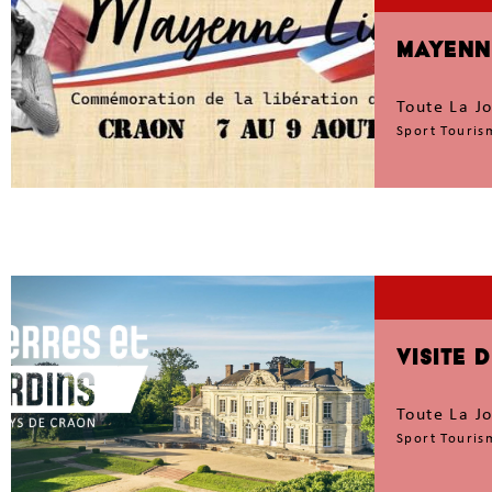
MAYENN
Toute La J
Sport Touris
VISITE 
Toute La J
Sport Touris