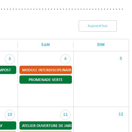
Aujourd’hui
SAM
DIM
5
3
4
MPOST
MODULE INTERDISCIPLINAIRE : EXPRESSION SCÉNIQUE “JE SUIS
PROMENADE VERTE
12
10
11
AY
ATELIER OUVERTURE DE JARDIN