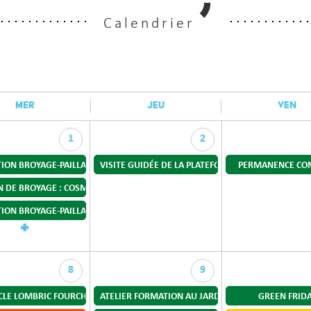
Calendrier
MER
JEU
VEN
1
2
STAGE
ION BROYAGE-PAILLAGE-COMPOSTAGE
VISITE GUIDÉE DE LA PLATEFORME DE COMPOSTAGE
PERMANENCE CO
N DE BROYAGE : COSMES
ION BROYAGE-PAILLAGE-COMPOSTAGE
+
8
9
CLE LOMBRIC FOURCHU
ATELIER FORMATION AU JARDINAGE AU NATUREL
GREEN FRID