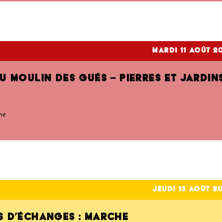
mardi 11
Août 2
DU MOULIN DES GUÉS – PIERRES ET JARDIN
me
jeudi 13
Août 2
S D’ÉCHANGES : MARCHE