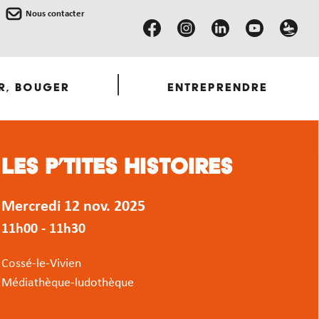
Nous contacter
r, Bouger
Entreprendre
Les P’tites Histoires
Mercredi 12 nov. 2025
11h00 - 11h30
Cossé-le-Vivien
Médiathèque-ludothèque