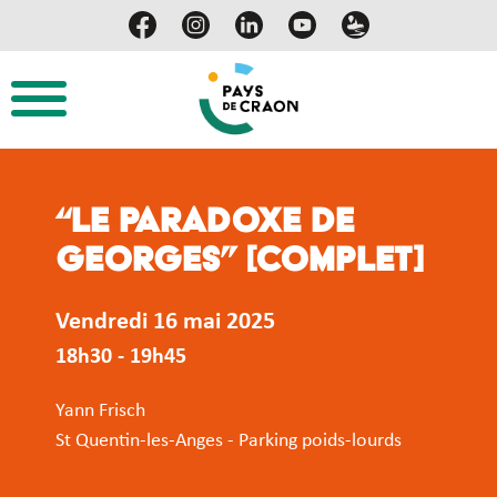
“Le Paradoxe de
Georges” [COMPLET]
Vendredi 16 mai 2025
18h30 - 19h45
Yann Frisch
St Quentin-les-Anges - Parking poids-lourds