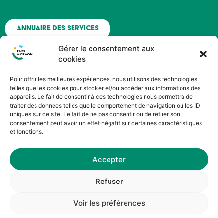
Annuaire des services
Gérer le consentement aux
Nous contacter
cookies
Pour offrir les meilleures expériences, nous utilisons des technologies
Espace agent - Octime
telles que les cookies pour stocker et/ou accéder aux informations des
appareils. Le fait de consentir à ces technologies nous permettra de
traiter des données telles que le comportement de navigation ou les ID
Suivez nous !
uniques sur ce site. Le fait de ne pas consentir ou de retirer son
consentement peut avoir un effet négatif sur certaines caractéristiques
et fonctions.
Accepter
©HOPOP’UP DESIGN
Refuser
Service Communication du Pays de Craon
Voir les préférences