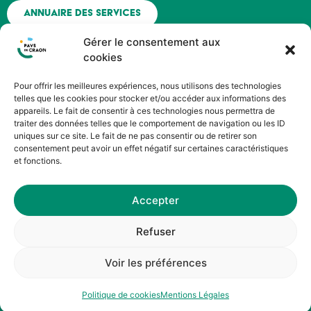
Annuaire des services
Gérer le consentement aux
Nous contacter
cookies
Pour offrir les meilleures expériences, nous utilisons des technologies
Espace agent - Octime
telles que les cookies pour stocker et/ou accéder aux informations des
appareils. Le fait de consentir à ces technologies nous permettra de
traiter des données telles que le comportement de navigation ou les ID
Suivez nous !
uniques sur ce site. Le fait de ne pas consentir ou de retirer son
consentement peut avoir un effet négatif sur certaines caractéristiques
et fonctions.
Accepter
©HOPOP’UP DESIGN
Refuser
Service Communication du Pays de Craon
Voir les préférences
Mentions Légales
|
Politique de Cookies
Politique de cookies
Mentions Légales