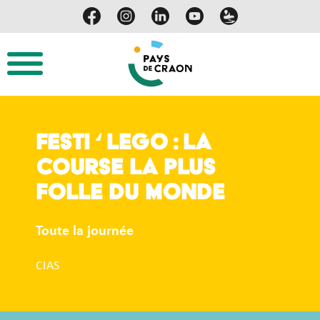
Festi ‘ LEGO : La
course la plus
folle du monde
Toute la journée
CIAS