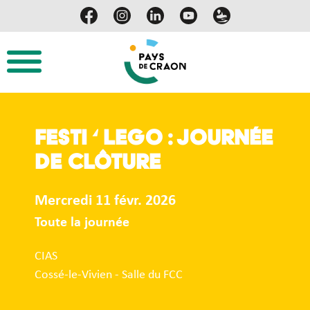
Festi ‘ LEGO : Journée
de clôture
Mercredi 11 févr. 2026
Toute la journée
CIAS
Cossé-le-Vivien - Salle du FCC