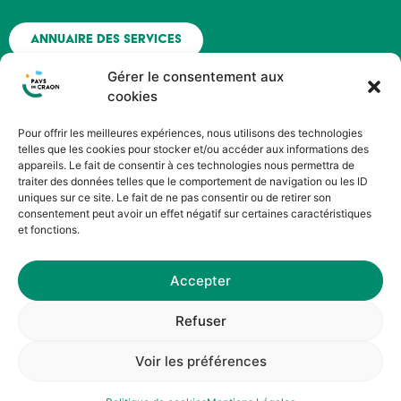
Annuaire des services
Gérer le consentement aux
Nous contacter
cookies
Pour offrir les meilleures expériences, nous utilisons des technologies
Espace agent - Octime
telles que les cookies pour stocker et/ou accéder aux informations des
appareils. Le fait de consentir à ces technologies nous permettra de
traiter des données telles que le comportement de navigation ou les ID
Suivez nous !
uniques sur ce site. Le fait de ne pas consentir ou de retirer son
consentement peut avoir un effet négatif sur certaines caractéristiques
et fonctions.
Accepter
©HOPOP’UP DESIGN
Refuser
Service Communication du Pays de Craon
Voir les préférences
Mentions Légales
|
Politique de Cookies