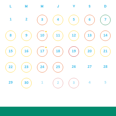
L
M
M
J
V
S
D
1
2
3
4
5
6
7
+
8
9
10
11
12
13
14
+
15
16
17
18
19
20
21
26
27
28
22
23
24
25
29
1
4
5
30
2
3