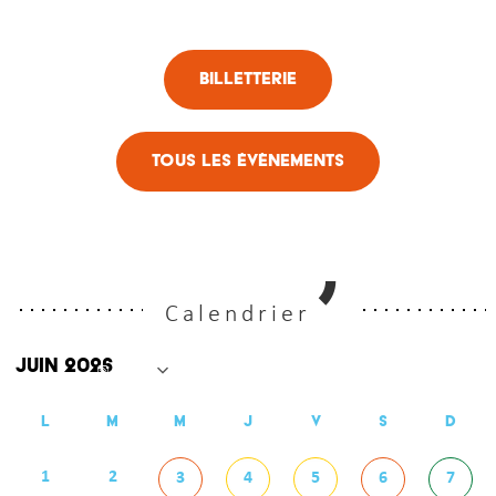
Billetterie
Tous les évènements
Calendrier
L
M
M
J
V
S
D
1
2
3
4
5
6
7