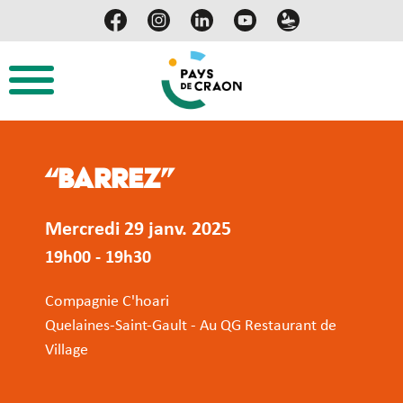
“Barrez”
Mercredi 29 janv. 2025
19h00 - 19h30
Compagnie C'hoari
Quelaines-Saint-Gault - Au QG Restaurant de
Village