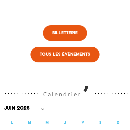
Billetterie
Tous les évènements
Calendrier
L
M
M
J
V
S
D