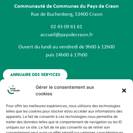
Communauté de Communes du Pays de Craon
Rue de Buchenberg, 53400 Craon
02 43 09 61 61
accueil@paysdecraon.fr
Ouvert du lundi au vendredi de 9h00 à 12h00
puis 14h00 à 17h00
Annuaire des services
Gérer le consentement aux
Nous contacter
cookies
Pour offrir les meilleures expériences, nous utilisons des technologies
Espace agent - Octime
telles que les cookies pour stocker et/ou accéder aux informations des
appareils. Le fait de consentir à ces technologies nous permettra de
traiter des données telles que le comportement de navigation ou les ID
Suivez nous !
uniques sur ce site. Le fait de ne pas consentir ou de retirer son
consentement peut avoir un effet négatif sur certaines caractéristiques