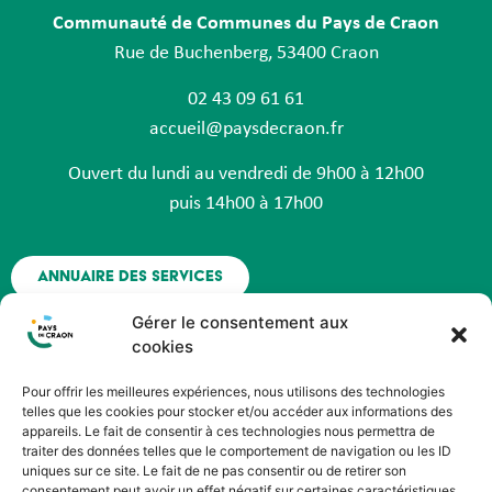
Communauté de Communes du Pays de Craon
Rue de Buchenberg, 53400 Craon
02 43 09 61 61
accueil@paysdecraon.fr
Ouvert du lundi au vendredi de 9h00 à 12h00
puis 14h00 à 17h00
Annuaire des services
Gérer le consentement aux
Nous contacter
cookies
Pour offrir les meilleures expériences, nous utilisons des technologies
Espace agent - Octime
telles que les cookies pour stocker et/ou accéder aux informations des
appareils. Le fait de consentir à ces technologies nous permettra de
traiter des données telles que le comportement de navigation ou les ID
Suivez nous !
uniques sur ce site. Le fait de ne pas consentir ou de retirer son
consentement peut avoir un effet négatif sur certaines caractéristiques