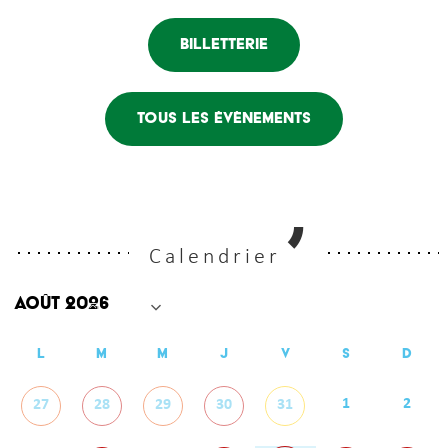
Billetterie
Tous les évènements
Calendrier
L
M
M
J
V
S
D
1
2
27
28
29
30
31