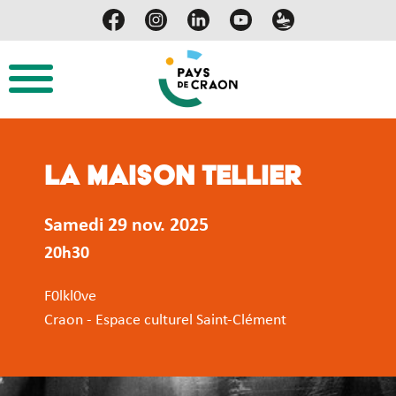
La Maison Tellier
Samedi 29 nov. 2025
20h30
F0lkl0ve
Craon - Espace culturel Saint-Clément