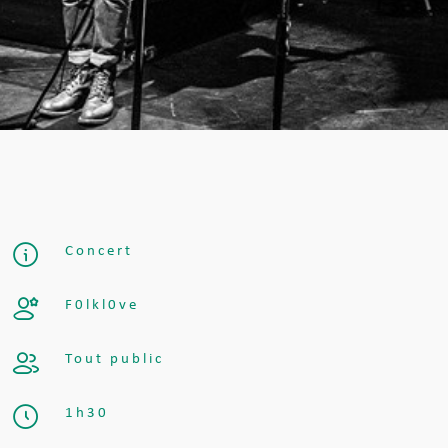
Concert
F0lkl0ve
Tout public
1h30