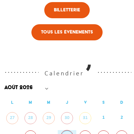
Billetterie
Tous les évènements
Calendrier
L
M
M
J
V
S
D
1
2
27
28
29
30
31