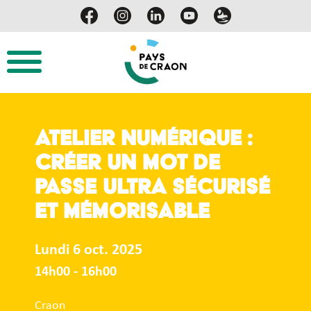
Atelier numérique :
Créer un mot de
passe ultra sécurisé
et mémorisable
Lundi 6 oct. 2025
14h00 - 16h00
Craon