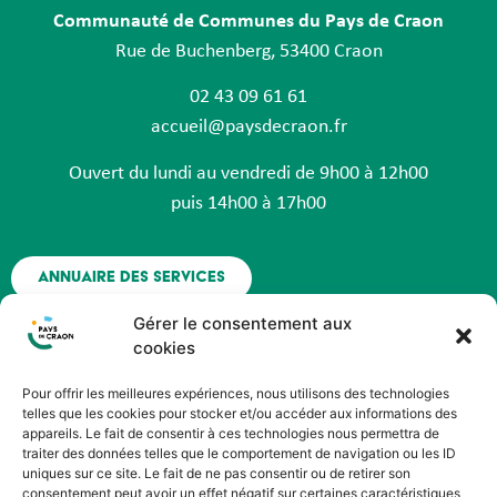
Communauté de Communes du Pays de Craon
Rue de Buchenberg, 53400 Craon
02 43 09 61 61
accueil@paysdecraon.fr
Ouvert du lundi au vendredi de 9h00 à 12h00
puis 14h00 à 17h00
Annuaire des services
Gérer le consentement aux
Nous contacter
cookies
Pour offrir les meilleures expériences, nous utilisons des technologies
Espace agent - Octime
telles que les cookies pour stocker et/ou accéder aux informations des
appareils. Le fait de consentir à ces technologies nous permettra de
traiter des données telles que le comportement de navigation ou les ID
Suivez nous !
uniques sur ce site. Le fait de ne pas consentir ou de retirer son
consentement peut avoir un effet négatif sur certaines caractéristiques